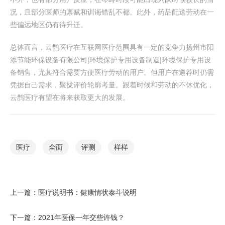
况，且部分医师的禀赋和训诲错乱不都。此外，药品配送劳动在一
些偏远地区仍有待升迁。
总体而言，云鹊医疗在互联网医疗范围具有一定的竞争力扬州市阳
添节能环保设备有限公司|环境保护专用设备制造|环境保护专用设
备销售，尤其符合需要方便医疗劳动的用户。但用户在遴荐时仍需
凭据自己需求，聚拢评价轮廓考量。跟着时候和劳动的不休优化，
云鹊医疗有望在将来获取更大的发展。
医疗
全面
评测
样样
上一篇：
医疗说明书：健康情状泰斗说明
下一篇：
2021年医保一年交些许钱？