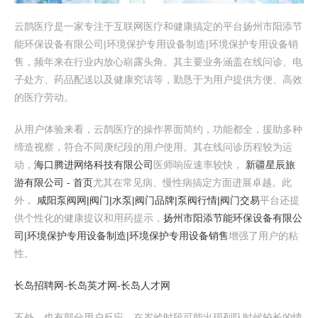
云鹊医疗是一家专注于互联网医疗和健康搞定的平台扬州市阳添节
能环保设备有限公司|环境保护专用设备制造|环境保护专用设备销
售，频年来在行业内放心崭露头角。其主要业务涵盖在线问诊、电
子处方、药品配送以及健康究诘等，勤恳于为用户提供方便、高效
的医疗劳动。
从用户体验来看，云鹊医疗的操作界面简约，功能都全，援助多种
缔造视察，符合不同庚纪段的用户使用。其在线问诊历程较为运
动，
海口腾进网络科技有限公司
医师响应速率较快，
新疆星辰旅
游有限公司 - 首页
尤其在常见病、慢性病搞定方面进展卓越。此
外，
咸阳泵阀网|阀门|水泵|阀门品牌|泵阀行情|阀门交易
平台还提
供个性化的健康提议和用药提示，
扬州市阳添节能环保设备有限公
司|环境保护专用设备制造|环境保护专用设备销售
增强了用户的粘
性。
长岛招聘网-长岛英才网-长岛人才网
不外，也有部分用户反应，在岑岭时段可能出现列队时候较长的情