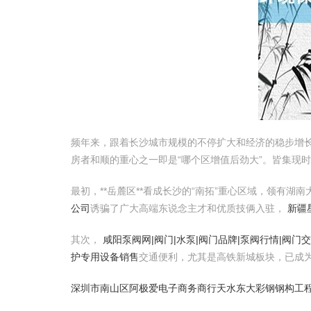
频年来，跟着长沙城市规模的不停扩大和经济的稳步增长
房者和顺的重心之一即是“哪个区增值后劲大”。皆集现
最初，**岳麓区**看成长沙的“南拓”重心区域，领有
公司
诱骗了广大高端东说念主才和优质技俩入驻，
新疆
其次，
咸阳泵阀网|阀门|水泵|阀门品牌|泵阀行情|阀门
护专用设备销售
交通便利，尤其是高铁新城板块，已成
深圳市南山区阿极爱电子商务商行
天水东大彩钢钢构工