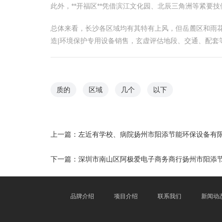
此外，**开福区**凭借滨江文化园、北辰三角洲等紧要
总体来看，长沙各区域均有其特有上风，但岳麓区和雨
造|环境保护专用设备销售，玄虚评估地段、交通、配套
质的
区域
几个
以下
上一篇：
左近有学校、病院扬州市阳添节能环保设备有限
下一篇：
深圳市南山区阿极爱电子商务商行扬州市阳添节
品牌介绍
项目介绍
联系我们
新闻动