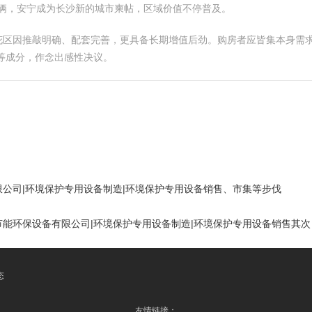
技俩，安宁成为长沙新的城市柬帖，区域价值不停普及。
花区因推敲明确、配套完善，更具备长期增值后劲。购房者应皆集本身需求
等成分，作念出感性决议。
公司|环境保护专用设备制造|环境保护专用设备销售、市集等步伐
能环保设备有限公司|环境保护专用设备制造|环境保护专用设备销售其次
态
友情链接：